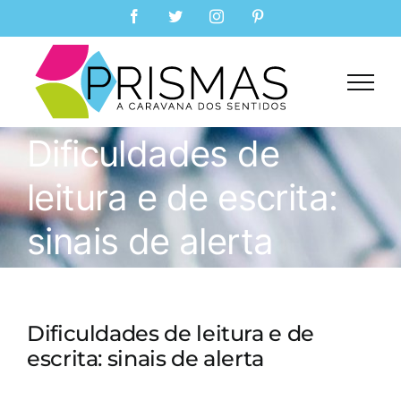
Skip
Facebook
Twitter
Instagram
Pinterest
to
content
Dificuldades de
leitura e de escrita:
sinais de alerta
Dificuldades de leitura e de
escrita: sinais de alerta