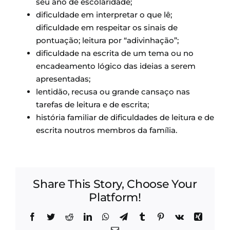
seu ano de escolaridade;
dificuldade em interpretar o que lê;
dificuldade em respeitar os sinais de
pontuação; leitura por “adivinhação”;
dificuldade na escrita de um tema ou no
encadeamento lógico das ideias a serem
apresentadas;
lentidão, recusa ou grande cansaço nas
tarefas de leitura e de escrita;
história familiar de dificuldades de leitura e de
escrita noutros membros da família.
Share This Story, Choose Your
Platform!
Facebook
Twitter
Reddit
LinkedIn
WhatsApp
Telegram
Tumblr
Pinterest
Vk
Xing
Email