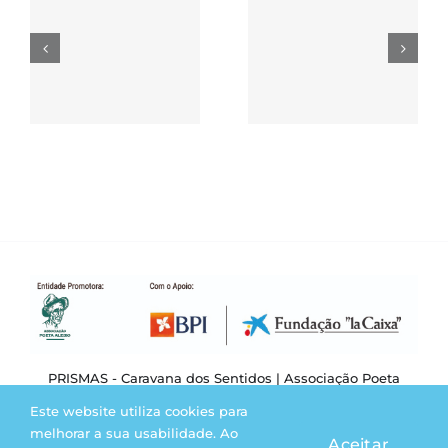
atividades
–
Dificuldade
exteriores –
de
Com a
Aprendizag
Caravana
Específicas
dos
Sentidos (V)
PRISMAS - Caravana dos Sentidos | Associação Poeta
Aleixo | Powered by
Super8
Este website utiliza cookies para
melhorar a sua usabilidade. Ao
Aceitar