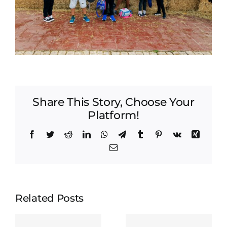
Share This Story, Choose Your
Platform!
Facebook
Twitter
Reddit
LinkedIn
WhatsApp
Telegram
Tumblr
Pinterest
Vk
Xing
Email
Related Posts
As nossas