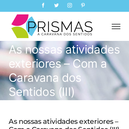
Skip
Facebook
Twitter
Instagram
Pinterest
to
content
As nossas atividades
exteriores – Com a
Caravana dos
Sentidos (III)
As nossas atividades exteriores –